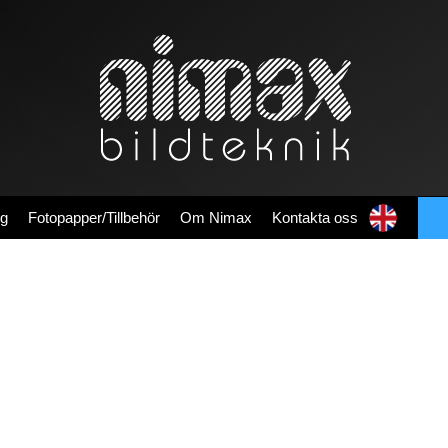
ng
Fotopapper/Tillbehör
Om Nimax
Kontakta oss